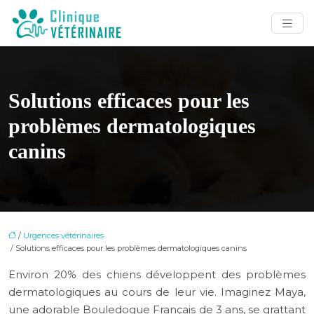
Solutions efficaces pour les
problèmes dermatologiques
canins
/
Urgences vétérinaires
/ Solutions efficaces pour les problèmes dermatologiques canins
Environ 20% des chiens développent des problèmes
dermatologiques au cours de leur vie. Imaginez Maya,
une adorable Bouledogue Français de 3 ans, se grattant